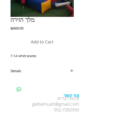
מלך הזירה
Price
₪600.00
Add to Cart
מתאים לגילאי 7-14
Details
גודל מתקן: אורך 6 מטר, רוחב 6 מטר
שני ילדים עומדים על בסיס עם מקל ג'ימבורי
ומנסים להפיל אחד את השני
צור קשר
קיבוץ רבדים
galbetnuah@gmail.com
052-7282930