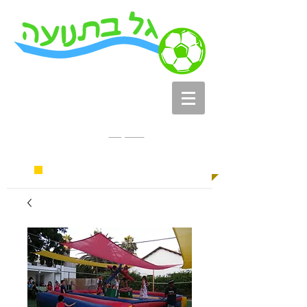
צור קשר
052-7282930